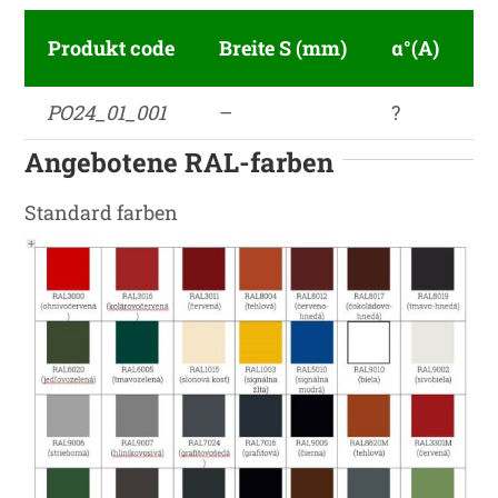
Produkt code
Breite S (mm)
α°(A)
E
PO24_01_001
–
?
2
Angebotene RAL-farben
Standard farben