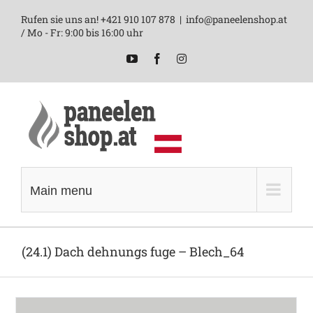
Skip
Rufen sie uns an! +421 910 107 878
|
info@paneelenshop.at
to
/ Mo - Fr: 9:00 bis 16:00 uhr
content
YouTube
Facebook
Instagram
Main menu
(24.1) Dach dehnungs fuge – Blech_64