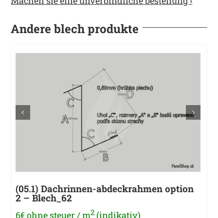
Machen sie eine unverbindliche bestellung ›
Andere blech produkte
(05.1) Dachrinnen-abdeckrahmen option
2 – Blech_62
2
6€ ohne steuer / m
(indikativ)