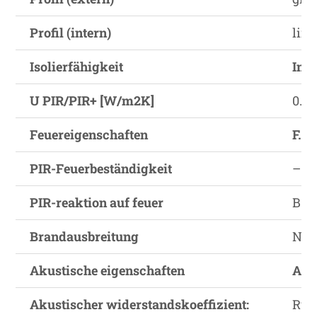
Profil (intern)
line
Isolierfähigkeit
Ins.
U PIR/PIR+ [W/m2K]
0.42
Feuereigenschaften
F.s.
PIR-Feuerbeständigkeit
–
PIR-reaktion auf feuer
B-s2
Brandausbreitung
NR
Akustische eigenschaften
A.e.
Akustischer widerstandskoeffizient:
Rw 