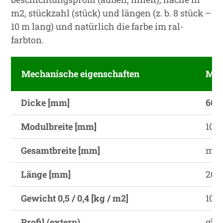
m2, stückzahl (stück) und längen (z. b. 8 stück –
10 m lang) und natürlich die farbe im ral-
farbton.
Mechanische eigenschaften
M.e
Dicke [mm]
60
Modulbreite [mm]
1000
Gesamtbreite [mm]
mod
Länge [mm]
200
Gewicht 0,5 / 0,4 [kg / m2]
10.0
Profil (extern)
glat