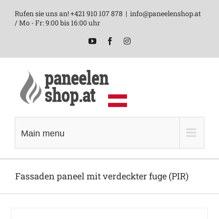
Skip
Rufen sie uns an! +421 910 107 878
|
info@paneelenshop.at
to
/ Mo - Fr: 9:00 bis 16:00 uhr
content
YouTube
Facebook
Instagram
Main menu
Fassaden paneel mit verdeckter fuge (PIR)