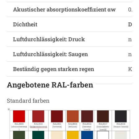
Akustischer absorptionskoeffizient αw
0.15
Dichtheit
D.
Luftdurchlässigkeit: Druck
n = 
Luftdurchlässigkeit: Saugen
n = 
Beständig gegen starken regen
Klas
Angebotene RAL-farben
Standard farben