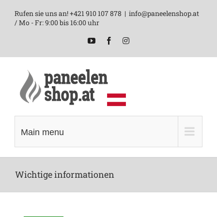
Skip
Rufen sie uns an! +421 910 107 878
|
info@paneelenshop.at
to
/ Mo - Fr: 9:00 bis 16:00 uhr
content
YouTube
Facebook
Instagram
Main menu
Wichtige informationen