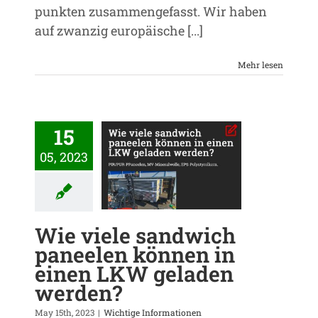
punkten zusammengefasst. Wir haben
auf zwanzig europäische [...]
Mehr lesen
15
 viele sandwich
05, 2023
eelen können in
en LKW geladen
werden?
htige Informationen
Wie viele sandwich
paneelen können in
einen LKW geladen
werden?
May 15th, 2023
|
Wichtige Informationen