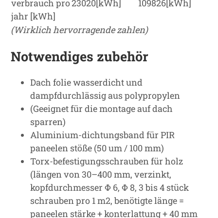
verbrauch pro
23020[kWh]
109826[kWh]
jahr [kWh]
(Wirklich hervorragende zahlen)
Notwendiges zubehör
Dach folie wasserdicht und
dampfdurchlässig aus polypropylen
(Geeignet für die montage auf dach
sparren)
Aluminium-dichtungsband für PIR
paneelen stöße (50 um / 100 mm)
Torx-befestigungsschrauben für holz
(längen von 30–400 mm, verzinkt,
kopfdurchmesser Φ 6, Φ 8, 3 bis 4 stück
schrauben pro 1 m2, benötigte länge =
paneelen stärke + konterlattung + 40 mm