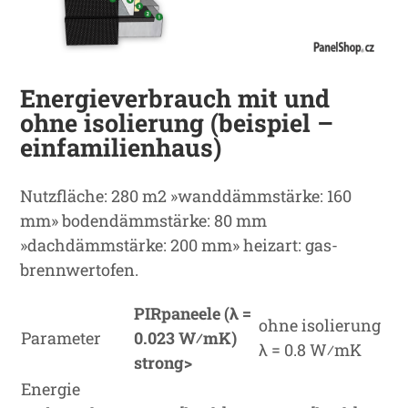
Energieverbrauch mit und
ohne isolierung (beispiel –
einfamilienhaus)
Nutzfläche: 280 m2 »wanddämmstärke: 160
mm» bodendämmstärke: 80 mm
»dachdämmstärke: 200 mm» heizart: gas-
brennwertofen.
PIRpaneele (
λ
=
ohne isolierung
Parameter
0.023 W
⁄
mK)
λ = 0.8 W⁄mK
strong>
Energie