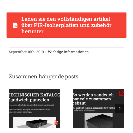
Laden sie den vollständigen artikel
über PIR-Isolierplatten und zubehör
herunter
September 16th, 2019
|
Wichtige Informationen
Zusammen hängende posts
Wie sandwich
Wie viele
paneelen
sandwich
zusammengebaut
paneelen können
werden +
in einen LKW
technische
geladen werden?
zeichnungen