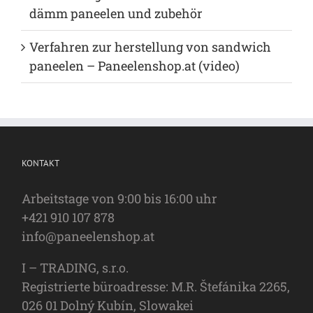
dämm paneelen und zubehör
Verfahren zur herstellung von sandwich
paneelen – Paneelenshop.at (video)
KONTAKT
Arbeitstage von 9:00 bis 16:00 uhr
+421 910 107 878
info@paneelenshop.at
I – TRADING, s.r.o.
Registrierte büroadresse: M.R. Štefánika 2265,
026 01 Dolný Kubín, Slowakei