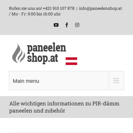
Skip
Rufen sie uns an! +421 910 107 878
|
info@paneelenshop.at
to
/ Mo - Fr: 9:00 bis 16:00 uhr
content
YouTube
Facebook
Instagram
Main menu
Alle wichtigen informationen zu PIR-dämm
paneelen und zubehör