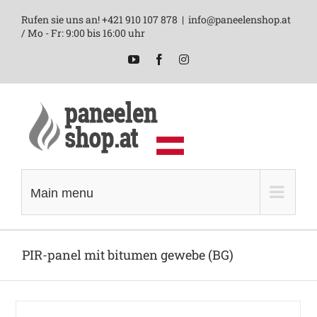
Skip
Rufen sie uns an! +421 910 107 878
|
info@paneelenshop.at
to
/ Mo - Fr: 9:00 bis 16:00 uhr
content
YouTube
Facebook
Instagram
Main menu
PIR-panel mit bitumen gewebe (BG)