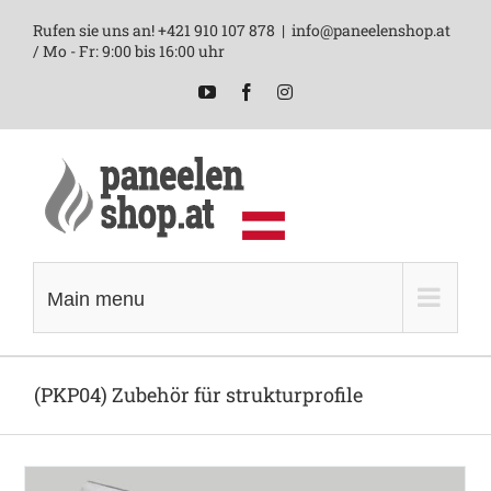
Skip
Rufen sie uns an! +421 910 107 878
|
info@paneelenshop.at
to
/ Mo - Fr: 9:00 bis 16:00 uhr
content
YouTube
Facebook
Instagram
Main menu
(PKP04) Zubehör für strukturprofile